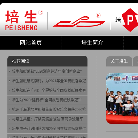
网站首页
培生简介
推荐阅读
关于培生
培生船艇荣获“2020浙商经济年度创新企业”
培生船艇砥砺前行，为2021年全国赛艇春季冠
培生船艇在广州：全程护航全国皮划艇静水春
培生为2020“建行杯”全国皮划赛艇秋季冠军
杭州千岛湖培生船艇董事长祝培文荣获2020杭
与培生共证：挥桨竞渡擂战鼓 百舸争流延平
培生电子计时团队为2020全国赛艇锦标赛提供