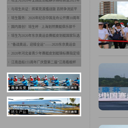
培生为2020年全国皮划艇静水锦标赛暨2021年
与培生共证：挥桨竞渡擂战鼓 百舸争流延平
培生服务：2020年纪念中国龙舟公开赛10周年
国内首创！培生杯 · 上海划然赛艇俱乐部千
培生为2020年东京奥运会赛艇皮划艇国家队选
“备战奥运，迎接全运”——2020东京奥运会
2020年河北省青少年赛艇皮划艇锦标赛指定培
江南造船155周年厂庆暨第二届“江南看舰杯