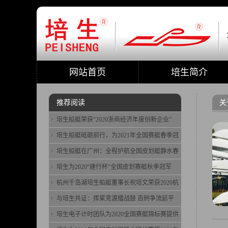
网站首页
培生简介
推荐阅读
关
培生船艇荣获“2020浙商经济年度创新企业”
培生船艇砥砺前行，为2021年全国赛艇春季冠
培生船艇在广州：全程护航全国皮划艇静水春
培生为2020“建行杯”全国皮划赛艇秋季冠军
杭州千岛湖培生船艇董事长祝培文荣获2020杭
与培生共证：挥桨竞渡擂战鼓 百舸争流延平
培生电子计时团队为2020全国赛艇锦标赛提供