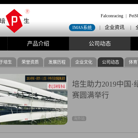
Falconracing
|
PeiS
|
企业资讯
|
IMAS系统
产品介绍
公司动态
于培生
荣誉资质
发展历程
企业文化
公司动态
体育
培生助力2019中国
赛圆满举行
海外站