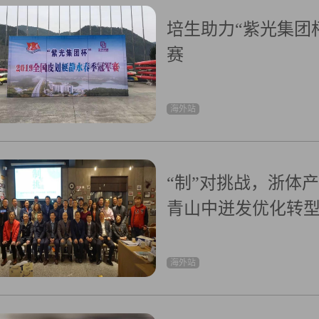
培生助力“紫光集团杯
赛
海外站
“制”对挑战，浙体
青山中迸发优化转
海外站