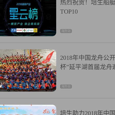
热烈祝贺！培生船艇荣
TOP10
海外站
2018年中国龙舟公
杯”延平湖首届龙舟邀
海外站
培生助力2018年