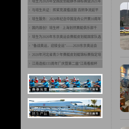
培生为2020年全国皮划艇静水锦标赛暨2021年
与培生共证：挥桨竞渡擂战鼓 百舸争流延平
培生服务：2020年纪念中国龙舟公开赛10周年
国内首创！培生杯 · 上海划然赛艇俱乐部千
培生为2020年东京奥运会赛艇皮划艇国家队选
“备战奥运，迎接全运”——2020东京奥运会
2020年河北省青少年赛艇皮划艇锦标赛指定培
江南造船155周年厂庆暨第二届“江南看舰杯