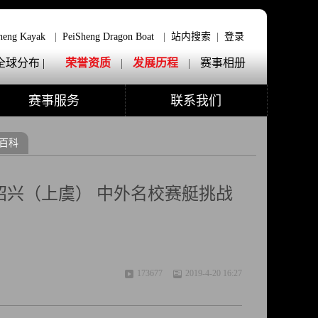
heng Kayak
|
PeiSheng Dragon Boat
|
站内搜索
|
登录
全球分布 |
荣誉资质
|
发展历程
|
赛事相册
赛事服务
联系我们
百科
·绍兴（上虞） 中外名校赛艇挑战
173677
2019-4-20 16:27