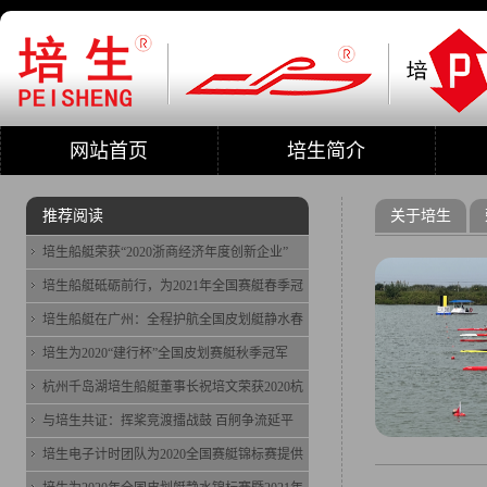
网站首页
培生简介
推荐阅读
关于培生
培生船艇荣获“2020浙商经济年度创新企业”
培生船艇砥砺前行，为2021年全国赛艇春季冠
培生船艇在广州：全程护航全国皮划艇静水春
培生为2020“建行杯”全国皮划赛艇秋季冠军
杭州千岛湖培生船艇董事长祝培文荣获2020杭
与培生共证：挥桨竞渡擂战鼓 百舸争流延平
培生电子计时团队为2020全国赛艇锦标赛提供