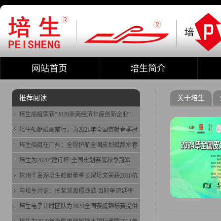
网站首页
培生简介
推荐阅读
关于培生
培生船艇荣获“2020浙商经济年度创新企业”
培生船艇砥砺前行，为2021年全国赛艇春季冠
培生船艇在广州：全程护航全国皮划艇静水春
培生为2020“建行杯”全国皮划赛艇秋季冠军
杭州千岛湖培生船艇董事长祝培文荣获2020杭
与培生共证：挥桨竞渡擂战鼓 百舸争流延平
培生电子计时团队为2020全国赛艇锦标赛提供