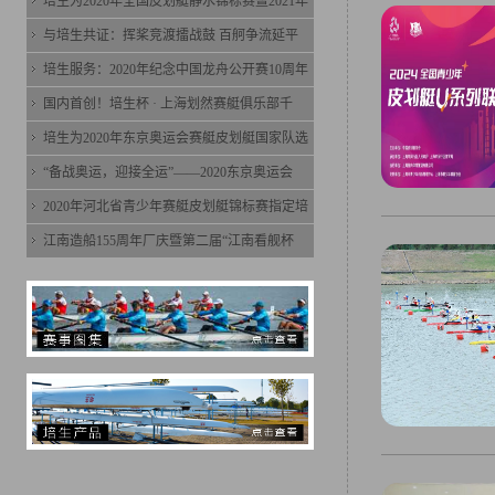
培生为2020年全国皮划艇静水锦标赛暨2021年
与培生共证：挥桨竞渡擂战鼓 百舸争流延平
培生服务：2020年纪念中国龙舟公开赛10周年
国内首创！培生杯 · 上海划然赛艇俱乐部千
培生为2020年东京奥运会赛艇皮划艇国家队选
“备战奥运，迎接全运”——2020东京奥运会
2020年河北省青少年赛艇皮划艇锦标赛指定培
江南造船155周年厂庆暨第二届“江南看舰杯