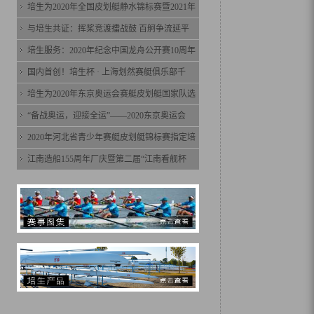
培生为2020年全国皮划艇静水锦标赛暨2021年
与培生共证：挥桨竞渡擂战鼓 百舸争流延平
培生服务：2020年纪念中国龙舟公开赛10周年
国内首创！培生杯 · 上海划然赛艇俱乐部千
培生为2020年东京奥运会赛艇皮划艇国家队选
“备战奥运，迎接全运”——2020东京奥运会
2020年河北省青少年赛艇皮划艇锦标赛指定培
江南造船155周年厂庆暨第二届“江南看舰杯