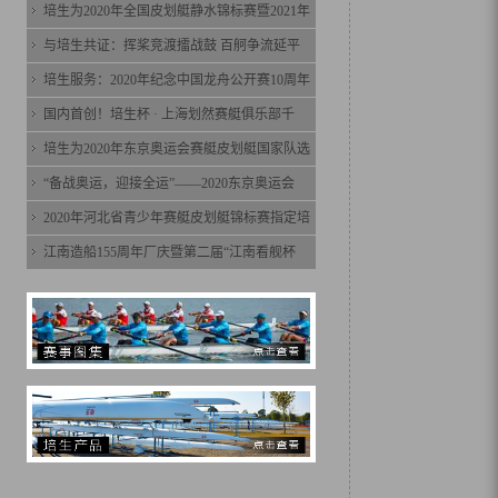
培生为2020年全国皮划艇静水锦标赛暨2021年
与培生共证：挥桨竞渡擂战鼓 百舸争流延平
培生服务：2020年纪念中国龙舟公开赛10周年
国内首创！培生杯 · 上海划然赛艇俱乐部千
培生为2020年东京奥运会赛艇皮划艇国家队选
“备战奥运，迎接全运”——2020东京奥运会
2020年河北省青少年赛艇皮划艇锦标赛指定培
江南造船155周年厂庆暨第二届“江南看舰杯