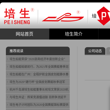
网站首页
培生简介
推荐阅读
公司动态
培生船艇荣获“2020浙商经济年度创新企业”
培生船艇砥砺前行，为2021年全国赛艇春季冠
培生船艇在广州：全程护航全国皮划艇静水春
培生为2020“建行杯”全国皮划赛艇秋季冠军
杭州千岛湖培生船艇董事长祝培文荣获2020杭
与培生共证：挥桨竞渡擂战鼓 百舸争流延平
培生电子计时团队为2020全国赛艇锦标赛提供