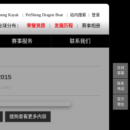
heng Kayak
|
PeiSheng Dragon Boat
|
站内搜索
|
登录
全球分布 |
荣誉资质
|
发展历程
|
赛事相册
赛事服务
联系我们
在线
客服
015
联系
:
67027
电话
官方
微信
搜狗查看更多内容