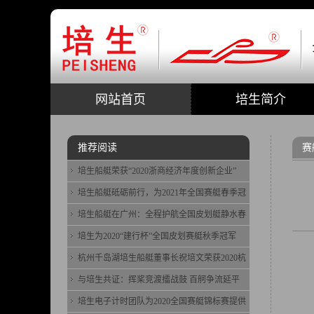
网站首页
培生简介
推荐阅读
赛
培生船艇荣获“2020浙商经济年度创新企业”
培生船艇砥砺前行，为2021年全国赛艇春季冠
培生船艇在广州：全程护航全国皮划艇静水春
培生为2020“建行杯”全国皮划赛艇秋季冠军
杭州千岛湖培生船艇董事长祝培文荣获2020杭
与培生共证：挥桨竞渡擂战鼓 百舸争流延平
培生电子计时团队为2020全国赛艇锦标赛提供