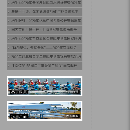
培生为2020年全国皮划艇静水锦标赛暨2021年
与培生共证：挥桨竞渡擂战鼓 百舸争流延平
培生服务：2020年纪念中国龙舟公开赛10周年
国内首创！培生杯 · 上海划然赛艇俱乐部千
培生为2020年东京奥运会赛艇皮划艇国家队选
“备战奥运，迎接全运”——2020东京奥运会
2020年河北省青少年赛艇皮划艇锦标赛指定培
江南造船155周年厂庆暨第二届“江南看舰杯