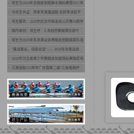
培生为2020年全国皮划艇静水锦标赛暨2021年
与培生共证：挥桨竞渡擂战鼓 百舸争流延平
培生服务：2020年纪念中国龙舟公开赛10周年
国内首创！培生杯 · 上海划然赛艇俱乐部千
培生为2020年东京奥运会赛艇皮划艇国家队选
“备战奥运，迎接全运”——2020东京奥运会
2020年河北省青少年赛艇皮划艇锦标赛指定培
江南造船155周年厂庆暨第二届“江南看舰杯