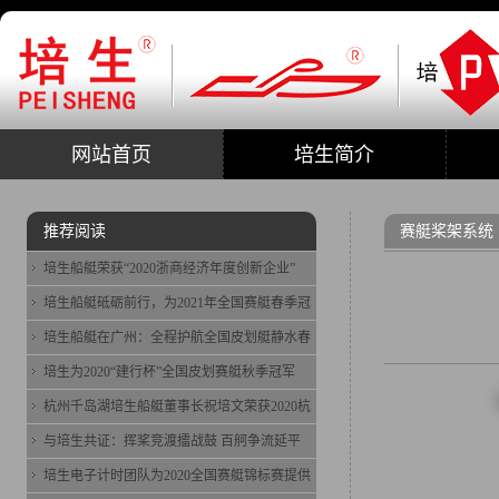
网站首页
培生简介
推荐阅读
赛艇桨架系统
培生船艇荣获“2020浙商经济年度创新企业”
培生船艇砥砺前行，为2021年全国赛艇春季冠
培生船艇在广州：全程护航全国皮划艇静水春
培生为2020“建行杯”全国皮划赛艇秋季冠军
杭州千岛湖培生船艇董事长祝培文荣获2020杭
与培生共证：挥桨竞渡擂战鼓 百舸争流延平
培生电子计时团队为2020全国赛艇锦标赛提供