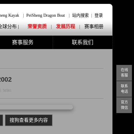
heng Kayak
|
PeiSheng Dragon Boat
|
站内搜索
|
登录
全球分布 |
荣誉资质
|
发展历程
|
赛事相册
赛事服务
联系我们
在线
客服
002
联系
:
56561
电话
官方
微信
搜狗查看更多内容