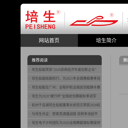
网站首页
培生简介
推荐阅读
赛
培生船艇荣获“2020浙商经济年度创新企业”
培生船艇砥砺前行，为2021年全国赛艇春季冠
培生船艇在广州：全程护航全国皮划艇静水春
培生为2020“建行杯”全国皮划赛艇秋季冠军
杭州千岛湖培生船艇董事长祝培文荣获2020杭
与培生共证：挥桨竞渡擂战鼓 百舸争流延平
培生电子计时团队为2020全国赛艇锦标赛提供