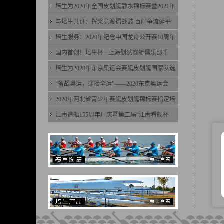
培生为2020年全国皮划艇静水锦标赛暨2021年
与培生共证：挥桨竞渡擂战鼓 百舸争流延平
培生服务：2020年纪念中国龙舟公开赛10周年
国内首创！培生杯 · 上海划然赛艇俱乐部千
培生为2020年东京奥运会赛艇皮划艇国家队选
“备战奥运，迎接全运”——2020东京奥运会
2020年河北省青少年赛艇皮划艇锦标赛指定培
江南造船155周年厂庆暨第二届“江南看舰杯