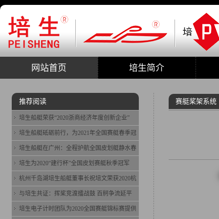
网站首页
培生简介
推荐阅读
赛艇桨架系统
培生船艇荣获“2020浙商经济年度创新企业”
培生船艇砥砺前行，为2021年全国赛艇春季冠
培生船艇在广州：全程护航全国皮划艇静水春
培生为2020“建行杯”全国皮划赛艇秋季冠军
杭州千岛湖培生船艇董事长祝培文荣获2020杭
与培生共证：挥桨竞渡擂战鼓 百舸争流延平
培生电子计时团队为2020全国赛艇锦标赛提供