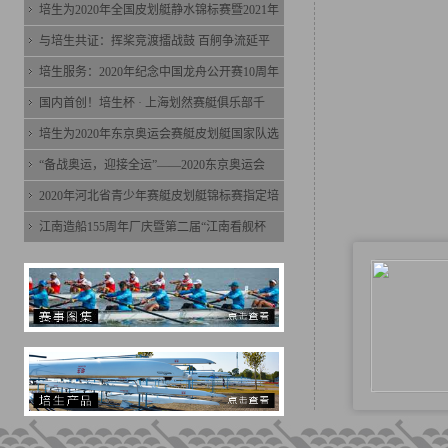
培生为2020年全国皮划艇静水锦标赛暨2021年
与培生共证：挥桨竞渡擂战鼓 百舸争流延平
培生服务：2020年纪念中国龙舟公开赛10周年
国内首创！培生杯 · 上海划然赛艇俱乐部千
培生为2020年东京奥运会赛艇皮划艇国家队选
“备战奥运，迎接全运”——2020东京奥运会
2020年河北省青少年赛艇皮划艇锦标赛指定培
江南造船155周年厂庆暨第二届“江南看舰杯