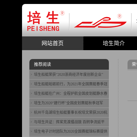
网站首页
培生简介
推荐阅读
荣
培生船艇荣获“2020浙商经济年度创新企业”
培生船艇砥砺前行，为2021年全国赛艇春季冠
培生船艇在广州：全程护航全国皮划艇静水春
培生为2020“建行杯”全国皮划赛艇秋季冠军
杭州千岛湖培生船艇董事长祝培文荣获2020杭
与培生共证：挥桨竞渡擂战鼓 百舸争流延平
培生电子计时团队为2020全国赛艇锦标赛提供