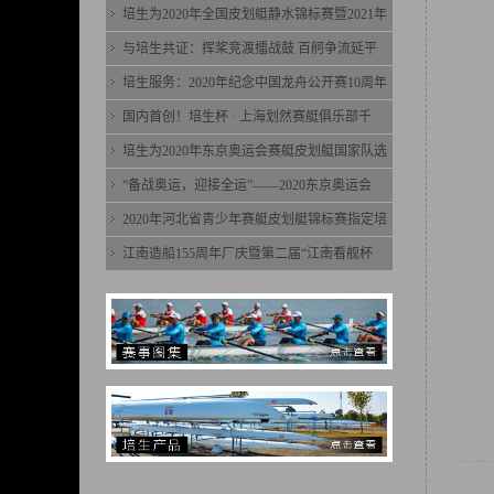
培生为2020年全国皮划艇静水锦标赛暨2021年
与培生共证：挥桨竞渡擂战鼓 百舸争流延平
培生服务：2020年纪念中国龙舟公开赛10周年
国内首创！培生杯 · 上海划然赛艇俱乐部千
培生为2020年东京奥运会赛艇皮划艇国家队选
“备战奥运，迎接全运”——2020东京奥运会
2020年河北省青少年赛艇皮划艇锦标赛指定培
江南造船155周年厂庆暨第二届“江南看舰杯