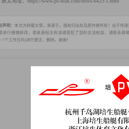
原文地址：
https://www.ps-boat.com/news-6423-1.html
转
权声明：
本文为转载文章，来源于，版权归出处及原作者所有！出于传递
章进行细微修改，若来源标注有误或侵犯了您的合法权益，请联系邮箱：ps-
3~7个工作日内)进行更正、删除，谢谢！