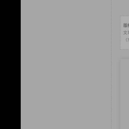
版
文
（