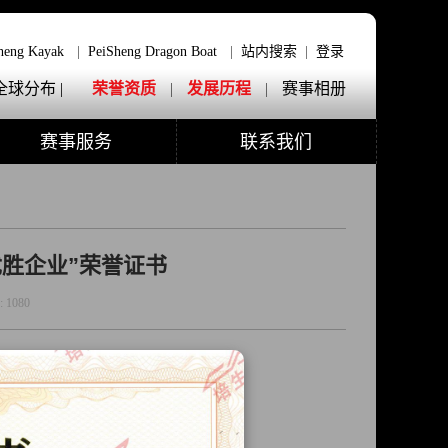
heng Kayak
|
PeiSheng Dragon Boat
|
站内搜索
|
登录
全球分布 |
荣誉资质
|
发展历程
|
赛事相册
赛事服务
联系我们
优胜企业”荣誉证书
:
1080