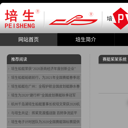
网站首页
培生简介
推荐阅读
赛艇桨架系统
培生船艇荣获“2020浙商经济年度创新企业”
培生船艇砥砺前行，为2021年全国赛艇春季冠
培生船艇在广州：全程护航全国皮划艇静水春
培生为2020“建行杯”全国皮划赛艇秋季冠军
杭州千岛湖培生船艇董事长祝培文荣获2020杭
与培生共证：挥桨竞渡擂战鼓 百舸争流延平
培生电子计时团队为2020全国赛艇锦标赛提供