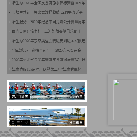
培生为2020年全国皮划艇静水锦标赛暨2021年
与培生共证：挥桨竞渡擂战鼓 百舸争流延平
培生服务：2020年纪念中国龙舟公开赛10周年
国内首创！培生杯 · 上海划然赛艇俱乐部千
培生为2020年东京奥运会赛艇皮划艇国家队选
“备战奥运，迎接全运”——2020东京奥运会
2020年河北省青少年赛艇皮划艇锦标赛指定培
江南造船155周年厂庆暨第二届“江南看舰杯