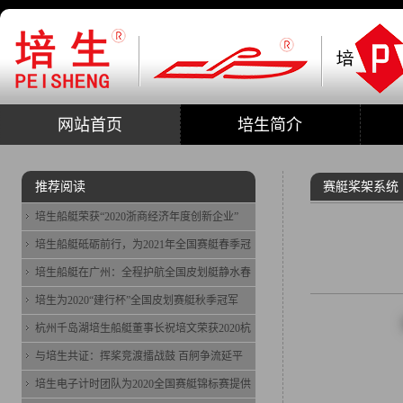
网站首页
培生简介
推荐阅读
赛艇桨架系统
培生船艇荣获“2020浙商经济年度创新企业”
培生船艇砥砺前行，为2021年全国赛艇春季冠
培生船艇在广州：全程护航全国皮划艇静水春
培生为2020“建行杯”全国皮划赛艇秋季冠军
杭州千岛湖培生船艇董事长祝培文荣获2020杭
与培生共证：挥桨竞渡擂战鼓 百舸争流延平
培生电子计时团队为2020全国赛艇锦标赛提供