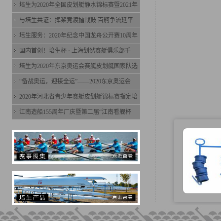
培生为2020年全国皮划艇静水锦标赛暨2021年
与培生共证：挥桨竞渡擂战鼓 百舸争流延平
培生服务：2020年纪念中国龙舟公开赛10周年
国内首创！培生杯 · 上海划然赛艇俱乐部千
培生为2020年东京奥运会赛艇皮划艇国家队选
“备战奥运，迎接全运”——2020东京奥运会
2020年河北省青少年赛艇皮划艇锦标赛指定培
江南造船155周年厂庆暨第二届“江南看舰杯