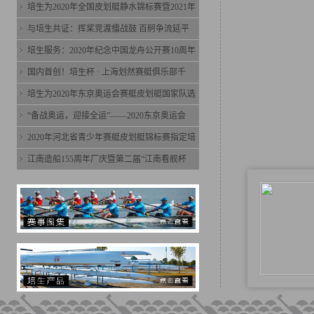
培生为2020年全国皮划艇静水锦标赛暨2021年
与培生共证：挥桨竞渡擂战鼓 百舸争流延平
培生服务：2020年纪念中国龙舟公开赛10周年
国内首创！培生杯 · 上海划然赛艇俱乐部千
培生为2020年东京奥运会赛艇皮划艇国家队选
“备战奥运，迎接全运”——2020东京奥运会
2020年河北省青少年赛艇皮划艇锦标赛指定培
江南造船155周年厂庆暨第二届“江南看舰杯