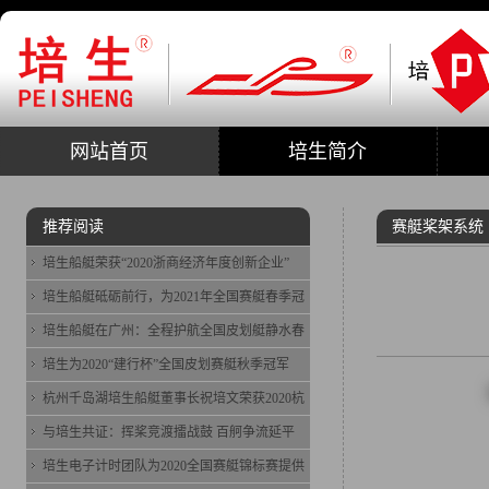
网站首页
培生简介
推荐阅读
赛艇桨架系统
培生船艇荣获“2020浙商经济年度创新企业”
培生船艇砥砺前行，为2021年全国赛艇春季冠
培生船艇在广州：全程护航全国皮划艇静水春
培生为2020“建行杯”全国皮划赛艇秋季冠军
杭州千岛湖培生船艇董事长祝培文荣获2020杭
与培生共证：挥桨竞渡擂战鼓 百舸争流延平
培生电子计时团队为2020全国赛艇锦标赛提供