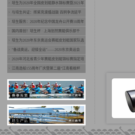
培生为2020年全国皮划艇静水锦标赛暨2021年
与培生共证：挥桨竞渡擂战鼓 百舸争流延平
培生服务：2020年纪念中国龙舟公开赛10周年
国内首创！培生杯 · 上海划然赛艇俱乐部千
培生为2020年东京奥运会赛艇皮划艇国家队选
“备战奥运，迎接全运”——2020东京奥运会
2020年河北省青少年赛艇皮划艇锦标赛指定培
江南造船155周年厂庆暨第二届“江南看舰杯