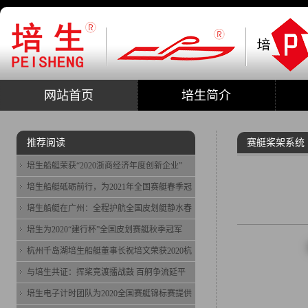
网站首页
培生简介
推荐阅读
赛艇桨架系统
培生船艇荣获“2020浙商经济年度创新企业”
培生船艇砥砺前行，为2021年全国赛艇春季冠
培生船艇在广州：全程护航全国皮划艇静水春
培生为2020“建行杯”全国皮划赛艇秋季冠军
杭州千岛湖培生船艇董事长祝培文荣获2020杭
与培生共证：挥桨竞渡擂战鼓 百舸争流延平
培生电子计时团队为2020全国赛艇锦标赛提供