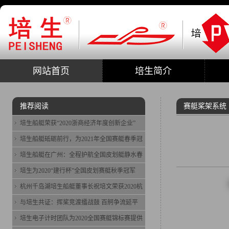
网站首页
培生简介
推荐阅读
赛艇桨架系统
培生船艇荣获“2020浙商经济年度创新企业”
培生船艇砥砺前行，为2021年全国赛艇春季冠
培生船艇在广州：全程护航全国皮划艇静水春
培生为2020“建行杯”全国皮划赛艇秋季冠军
杭州千岛湖培生船艇董事长祝培文荣获2020杭
与培生共证：挥桨竞渡擂战鼓 百舸争流延平
培生电子计时团队为2020全国赛艇锦标赛提供