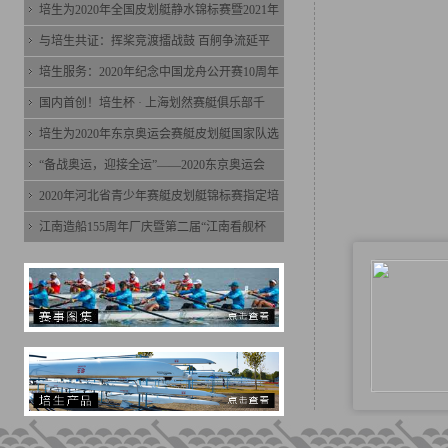
培生为2020年全国皮划艇静水锦标赛暨2021年
与培生共证：挥桨竞渡擂战鼓 百舸争流延平
培生服务：2020年纪念中国龙舟公开赛10周年
国内首创！培生杯 · 上海划然赛艇俱乐部千
培生为2020年东京奥运会赛艇皮划艇国家队选
“备战奥运，迎接全运”——2020东京奥运会
2020年河北省青少年赛艇皮划艇锦标赛指定培
江南造船155周年厂庆暨第二届“江南看舰杯