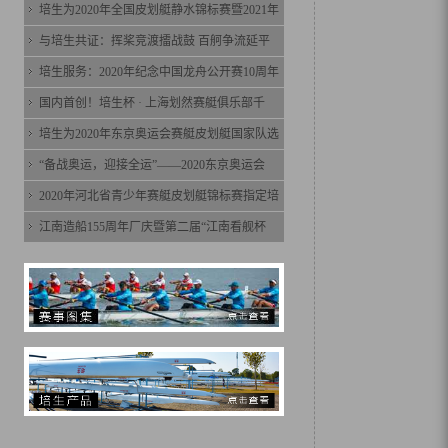
培生为2020年全国皮划艇静水锦标赛暨2021年
与培生共证：挥桨竞渡擂战鼓 百舸争流延平
培生服务：2020年纪念中国龙舟公开赛10周年
国内首创！培生杯 · 上海划然赛艇俱乐部千
培生为2020年东京奥运会赛艇皮划艇国家队选
“备战奥运，迎接全运”——2020东京奥运会
2020年河北省青少年赛艇皮划艇锦标赛指定培
江南造船155周年厂庆暨第二届“江南看舰杯