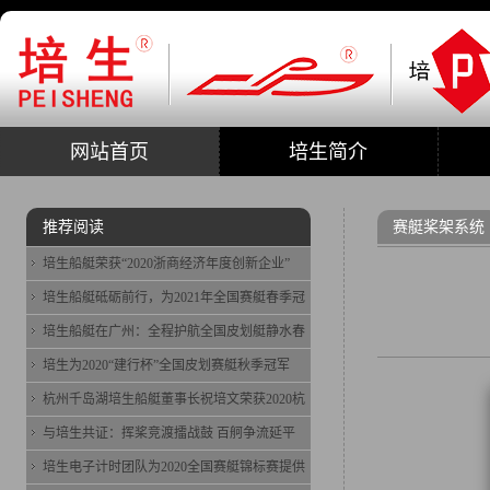
网站首页
培生简介
推荐阅读
赛艇桨架系统
培生船艇荣获“2020浙商经济年度创新企业”
培生船艇砥砺前行，为2021年全国赛艇春季冠
培生船艇在广州：全程护航全国皮划艇静水春
培生为2020“建行杯”全国皮划赛艇秋季冠军
杭州千岛湖培生船艇董事长祝培文荣获2020杭
与培生共证：挥桨竞渡擂战鼓 百舸争流延平
培生电子计时团队为2020全国赛艇锦标赛提供