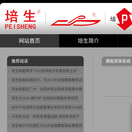
网站首页
培生简介
推荐阅读
赛艇桨架系统
培生船艇荣获“2020浙商经济年度创新企业”
培生船艇砥砺前行，为2021年全国赛艇春季冠
培生船艇在广州：全程护航全国皮划艇静水春
培生为2020“建行杯”全国皮划赛艇秋季冠军
杭州千岛湖培生船艇董事长祝培文荣获2020杭
与培生共证：挥桨竞渡擂战鼓 百舸争流延平
培生电子计时团队为2020全国赛艇锦标赛提供