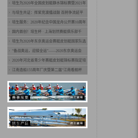
培生为2020年全国皮划艇静水锦标赛暨2021年
与培生共证：挥桨竞渡擂战鼓 百舸争流延平
培生服务：2020年纪念中国龙舟公开赛10周年
国内首创！培生杯 · 上海划然赛艇俱乐部千
培生为2020年东京奥运会赛艇皮划艇国家队选
“备战奥运，迎接全运”——2020东京奥运会
2020年河北省青少年赛艇皮划艇锦标赛指定培
江南造船155周年厂庆暨第二届“江南看舰杯