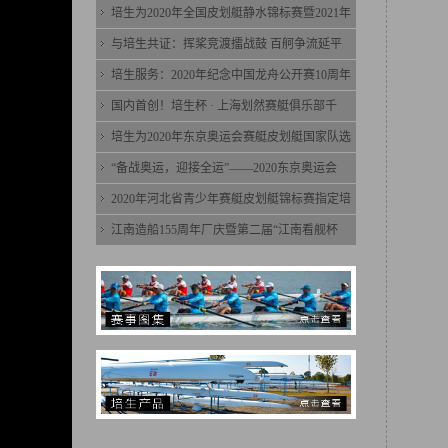
培生为2020年全国皮划艇静水锦标赛暨2021年
与培生共证：挥桨竞渡擂战鼓 百舸争流延平
培生服务：2020年纪念中国龙舟公开赛10周年
国内首创！培生杯 · 上海划然赛艇俱乐部千
培生为2020年东京奥运会赛艇皮划艇国家队选
“备战奥运，迎接全运”——2020东京奥运会
2020年河北省青少年赛艇皮划艇锦标赛指定培
江南造船155周年厂庆暨第二届“江南看舰杯