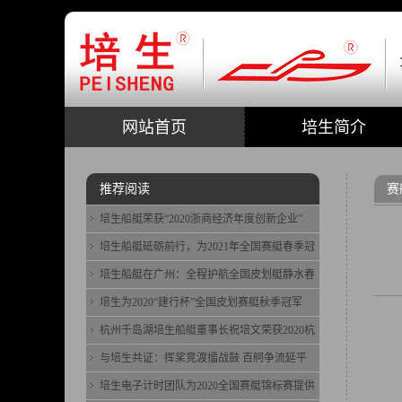
网站首页
培生简介
推荐阅读
赛
培生船艇荣获“2020浙商经济年度创新企业”
培生船艇砥砺前行，为2021年全国赛艇春季冠
培生船艇在广州：全程护航全国皮划艇静水春
培生为2020“建行杯”全国皮划赛艇秋季冠军
杭州千岛湖培生船艇董事长祝培文荣获2020杭
与培生共证：挥桨竞渡擂战鼓 百舸争流延平
培生电子计时团队为2020全国赛艇锦标赛提供