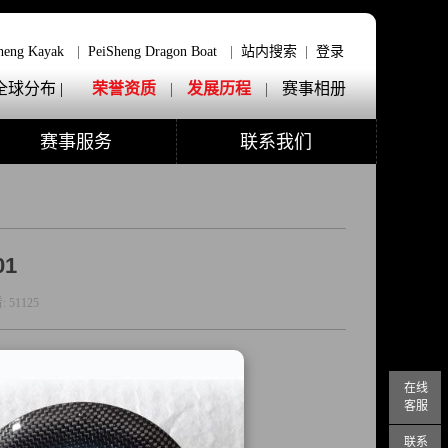
heng Kayak
|
PeiSheng Dragon Boat
|
站内搜索
|
登录
全球分布 |
荣誉资质
|
发展历程
|
赛事相册
赛事服务
联系我们
01
:
51125
在线
客服
联系