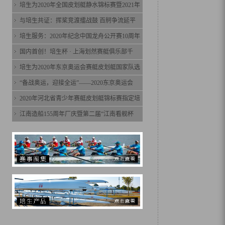
培生为2020年全国皮划艇静水锦标赛暨2021年
与培生共证：挥桨竞渡擂战鼓 百舸争流延平
培生服务：2020年纪念中国龙舟公开赛10周年
国内首创！培生杯 · 上海划然赛艇俱乐部千
培生为2020年东京奥运会赛艇皮划艇国家队选
“备战奥运，迎接全运”——2020东京奥运会
2020年河北省青少年赛艇皮划艇锦标赛指定培
江南造船155周年厂庆暨第二届“江南看舰杯