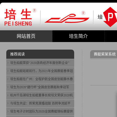
网站首页
培生简介
推荐阅读
赛艇桨架系统
培生船艇荣获“2020浙商经济年度创新企业”
培生船艇砥砺前行，为2021年全国赛艇春季冠
培生船艇在广州：全程护航全国皮划艇静水春
培生为2020“建行杯”全国皮划赛艇秋季冠军
杭州千岛湖培生船艇董事长祝培文荣获2020杭
与培生共证：挥桨竞渡擂战鼓 百舸争流延平
培生电子计时团队为2020全国赛艇锦标赛提供