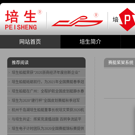
网站首页
培生简介
推荐阅读
赛艇桨架系统
培生船艇荣获“2020浙商经济年度创新企业”
培生船艇砥砺前行，为2021年全国赛艇春季冠
培生船艇在广州：全程护航全国皮划艇静水春
培生为2020“建行杯”全国皮划赛艇秋季冠军
杭州千岛湖培生船艇董事长祝培文荣获2020杭
与培生共证：挥桨竞渡擂战鼓 百舸争流延平
培生电子计时团队为2020全国赛艇锦标赛提供