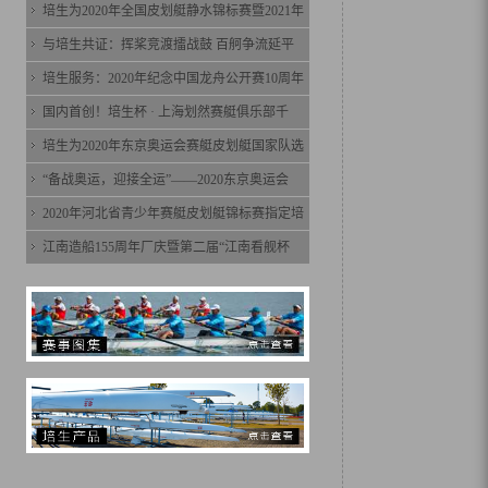
培生为2020年全国皮划艇静水锦标赛暨2021年
与培生共证：挥桨竞渡擂战鼓 百舸争流延平
培生服务：2020年纪念中国龙舟公开赛10周年
国内首创！培生杯 · 上海划然赛艇俱乐部千
培生为2020年东京奥运会赛艇皮划艇国家队选
“备战奥运，迎接全运”——2020东京奥运会
2020年河北省青少年赛艇皮划艇锦标赛指定培
江南造船155周年厂庆暨第二届“江南看舰杯