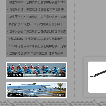
培生为2020年全国皮划艇静水锦标赛暨2021年
与培生共证：挥桨竞渡擂战鼓 百舸争流延平
培生服务：2020年纪念中国龙舟公开赛10周年
国内首创！培生杯 · 上海划然赛艇俱乐部千
培生为2020年东京奥运会赛艇皮划艇国家队选
“备战奥运，迎接全运”——2020东京奥运会
2020年河北省青少年赛艇皮划艇锦标赛指定培
江南造船155周年厂庆暨第二届“江南看舰杯