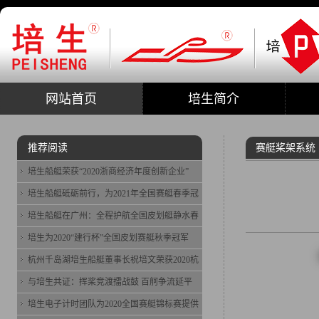
网站首页
培生简介
推荐阅读
赛艇桨架系统
培生船艇荣获“2020浙商经济年度创新企业”
培生船艇砥砺前行，为2021年全国赛艇春季冠
培生船艇在广州：全程护航全国皮划艇静水春
培生为2020“建行杯”全国皮划赛艇秋季冠军
杭州千岛湖培生船艇董事长祝培文荣获2020杭
与培生共证：挥桨竞渡擂战鼓 百舸争流延平
培生电子计时团队为2020全国赛艇锦标赛提供