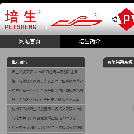
网站首页
培生简介
推荐阅读
赛艇桨架系统
培生船艇荣获“2020浙商经济年度创新企业”
培生船艇砥砺前行，为2021年全国赛艇春季冠
培生船艇在广州：全程护航全国皮划艇静水春
培生为2020“建行杯”全国皮划赛艇秋季冠军
杭州千岛湖培生船艇董事长祝培文荣获2020杭
与培生共证：挥桨竞渡擂战鼓 百舸争流延平
培生电子计时团队为2020全国赛艇锦标赛提供