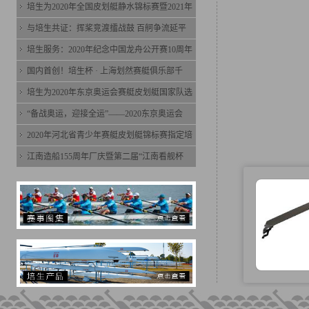
培生为2020年全国皮划艇静水锦标赛暨2021年
与培生共证：挥桨竞渡擂战鼓 百舸争流延平
培生服务：2020年纪念中国龙舟公开赛10周年
国内首创！培生杯 · 上海划然赛艇俱乐部千
培生为2020年东京奥运会赛艇皮划艇国家队选
“备战奥运，迎接全运”——2020东京奥运会
2020年河北省青少年赛艇皮划艇锦标赛指定培
江南造船155周年厂庆暨第二届“江南看舰杯