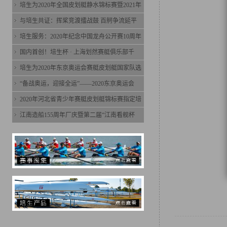
培生为2020年全国皮划艇静水锦标赛暨2021年
与培生共证：挥桨竞渡擂战鼓 百舸争流延平
培生服务：2020年纪念中国龙舟公开赛10周年
国内首创！培生杯 · 上海划然赛艇俱乐部千
培生为2020年东京奥运会赛艇皮划艇国家队选
“备战奥运，迎接全运”——2020东京奥运会
2020年河北省青少年赛艇皮划艇锦标赛指定培
江南造船155周年厂庆暨第二届“江南看舰杯