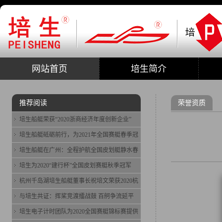
网站首页
培生简介
推荐阅读
荣誉资质
培生船艇荣获“2020浙商经济年度创新企业”
培生船艇砥砺前行，为2021年全国赛艇春季冠
培生船艇在广州：全程护航全国皮划艇静水春
培生为2020“建行杯”全国皮划赛艇秋季冠军
杭州千岛湖培生船艇董事长祝培文荣获2020杭
与培生共证：挥桨竞渡擂战鼓 百舸争流延平
培生电子计时团队为2020全国赛艇锦标赛提供