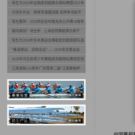
培生为2020年全国皮划艇静水锦标赛暨2021年
与培生共证：挥桨竞渡擂战鼓 百舸争流延平
培生服务：2020年纪念中国龙舟公开赛10周年
国内首创！培生杯 · 上海划然赛艇俱乐部千
培生为2020年东京奥运会赛艇皮划艇国家队选
“备战奥运，迎接全运”——2020东京奥运会
2020年河北省青少年赛艇皮划艇锦标赛指定培
江南造船155周年厂庆暨第二届“江南看舰杯
中国赛艇