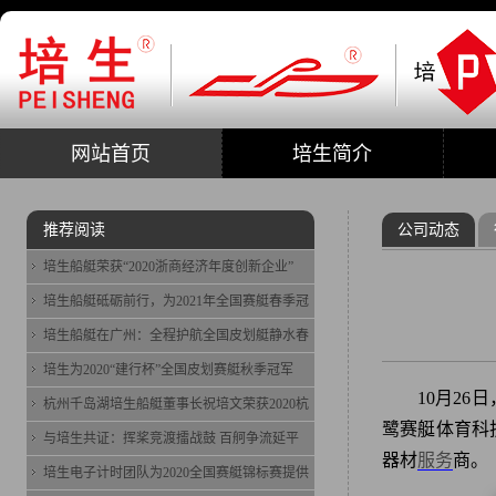
网站首页
培生简介
推荐阅读
公司动态
培生船艇荣获“2020浙商经济年度创新企业”
培生船艇砥砺前行，为2021年全国赛艇春季冠
培生船艇在广州：全程护航全国皮划艇静水春
培生为2020“建行杯”全国皮划赛艇秋季冠军
​10月26
杭州千岛湖培生船艇董事长祝培文荣获2020杭
鹭赛艇体育科
与培生共证：挥桨竞渡擂战鼓 百舸争流延平
器材
服务
商。
培生电子计时团队为2020全国赛艇锦标赛提供