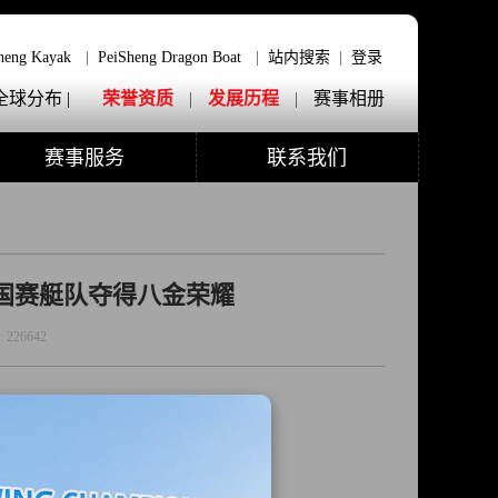
heng Kayak
|
PeiSheng Dragon Boat
|
站内搜索
|
登录
全球分布 |
荣誉资质
|
发展历程
|
赛事相册
赛事服务
联系我们
中国赛艇队夺得八金荣耀
:
226642