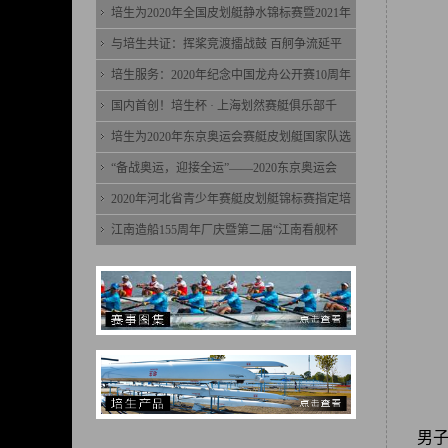
培生为2020年全国皮划艇静水锦标赛暨2021年
与培生共证：挥桨竞渡擂战鼓 百舸争流延平
培生服务：2020年纪念中国龙舟公开赛10周年
国内首创！培生杯 · 上海划然赛艇俱乐部千
培生为2020年东京奥运会赛艇皮划艇国家队选
“备战奥运，迎接全运”——2020东京奥运会
2020年河北省青少年赛艇皮划艇锦标赛指定培
江南造船155周年厂庆暨第二届“江南看舰杯
男