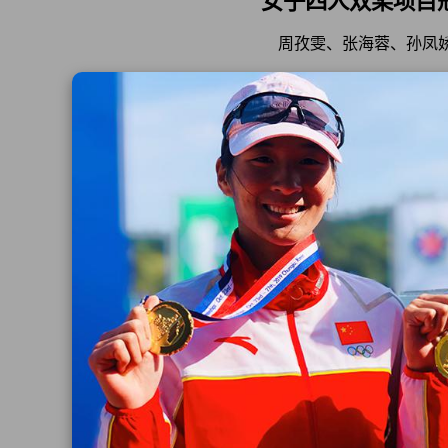
女子四人双桨项目
周孜雯、张海蓉、孙凤