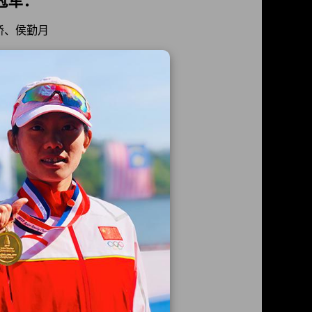
冠军：
娇、侯勤月