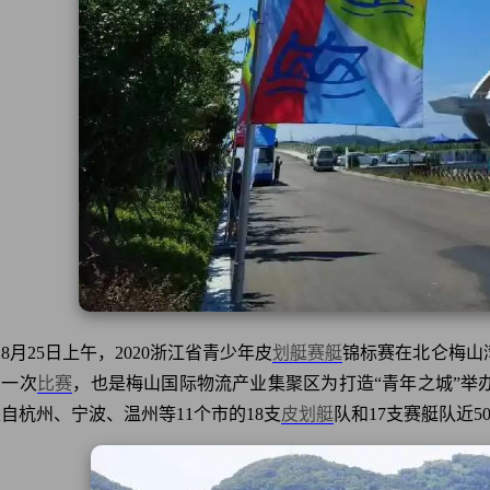
8月25日上午，2020浙江省青少年皮
划艇
赛艇
锦标赛在北仑梅山
的一次
比赛
，也是梅山国际物流产业集聚区为打造“青年之城”举
自杭州、宁波、温州等11个市的18支
皮划艇
队和17支赛艇队近50