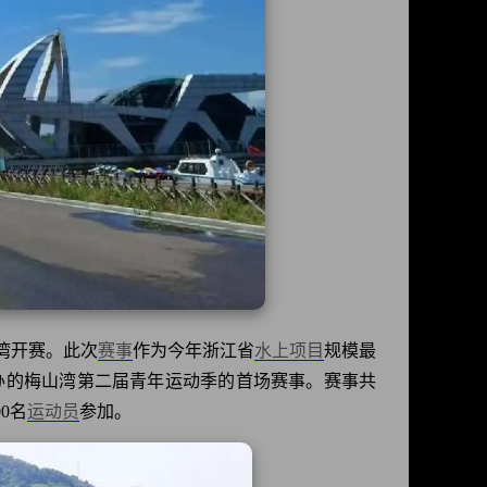
湾开赛。此次
赛事
作为今年浙江省
水上项目
规模最
办的梅山湾第二届青年运动季的首场赛事。赛事共
0名
运动员
参加。