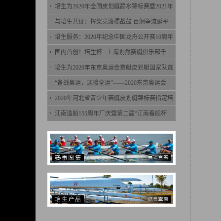
培生为2020年全国皮划艇静水锦标赛暨2021年
与培生共证：挥桨竞渡擂战鼓 百舸争流延平
培生服务：2020年纪念中国龙舟公开赛10周年
国内首创！培生杯 · 上海划然赛艇俱乐部千
培生为2020年东京奥运会赛艇皮划艇国家队选
“备战奥运，迎接全运”——2020东京奥运会
2020年河北省青少年赛艇皮划艇锦标赛指定培
江南造船155周年厂庆暨第二届“江南看舰杯