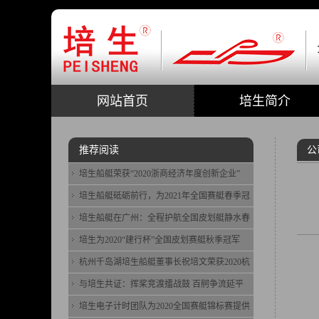
网站首页
培生简介
推荐阅读
公
培生船艇荣获“2020浙商经济年度创新企业”
培生船艇砥砺前行，为2021年全国赛艇春季冠
培生船艇在广州：全程护航全国皮划艇静水春
培生为2020“建行杯”全国皮划赛艇秋季冠军
杭州千岛湖培生船艇董事长祝培文荣获2020杭
与培生共证：挥桨竞渡擂战鼓 百舸争流延平
培生电子计时团队为2020全国赛艇锦标赛提供