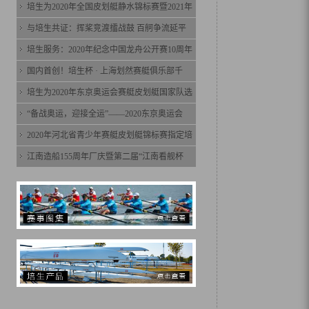
培生为2020年全国皮划艇静水锦标赛暨2021年
与培生共证：挥桨竞渡擂战鼓 百舸争流延平
培生服务：2020年纪念中国龙舟公开赛10周年
国内首创！培生杯 · 上海划然赛艇俱乐部千
培生为2020年东京奥运会赛艇皮划艇国家队选
“备战奥运，迎接全运”——2020东京奥运会
2020年河北省青少年赛艇皮划艇锦标赛指定培
江南造船155周年厂庆暨第二届“江南看舰杯