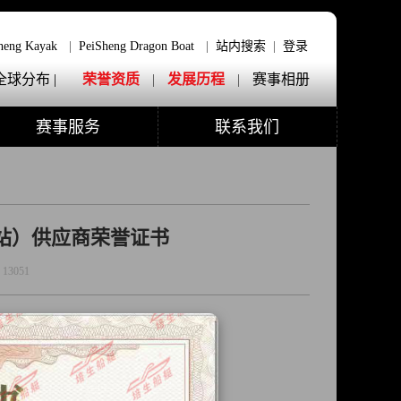
heng Kayak
|
PeiSheng Dragon Boat
|
站内搜索
|
登录
全球分布 |
荣誉资质
|
发展历程
|
赛事相册
赛事服务
联系我们
蓉站）供应商荣誉证书
:
13051