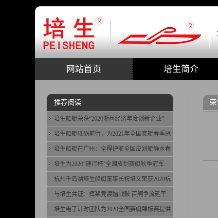
网站首页
培生简介
推荐阅读
荣
培生船艇荣获“2020浙商经济年度创新企业”
培生船艇砥砺前行，为2021年全国赛艇春季冠
培生船艇在广州：全程护航全国皮划艇静水春
培生为2020“建行杯”全国皮划赛艇秋季冠军
杭州千岛湖培生船艇董事长祝培文荣获2020杭
与培生共证：挥桨竞渡擂战鼓 百舸争流延平
培生电子计时团队为2020全国赛艇锦标赛提供