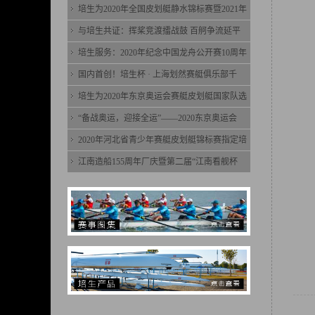
培生为2020年全国皮划艇静水锦标赛暨2021年
与培生共证：挥桨竞渡擂战鼓 百舸争流延平
培生服务：2020年纪念中国龙舟公开赛10周年
国内首创！培生杯 · 上海划然赛艇俱乐部千
培生为2020年东京奥运会赛艇皮划艇国家队选
“备战奥运，迎接全运”——2020东京奥运会
2020年河北省青少年赛艇皮划艇锦标赛指定培
江南造船155周年厂庆暨第二届“江南看舰杯