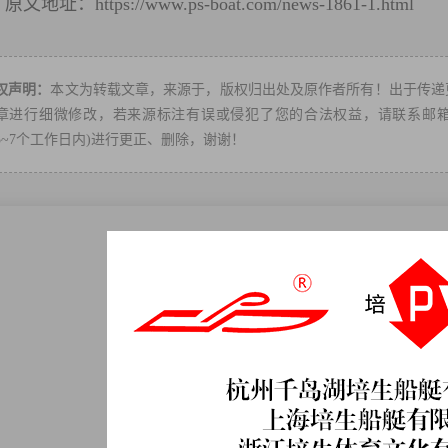
原文地址：
https://www.ps-boat.com/news-1861-1.html
转
权声明：
本文为转载文章，来源于，版权归出处及原作者所有！出于传递
章进行细微修改，若来源标注有误或侵犯了您的合法权益，请联系邮箱：ps-
3~7个工作日内)进行更正、删除，谢谢！