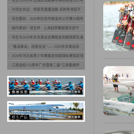
培生为2020年全国皮划艇静水锦标赛暨2021年
与培生共证：挥桨竞渡擂战鼓 百舸争流延平
培生服务：2020年纪念中国龙舟公开赛10周年
国内首创！培生杯 · 上海划然赛艇俱乐部千
培生为2020年东京奥运会赛艇皮划艇国家队选
“备战奥运，迎接全运”——2020东京奥运会
2020年河北省青少年赛艇皮划艇锦标赛指定培
江南造船155周年厂庆暨第二届“江南看舰杯