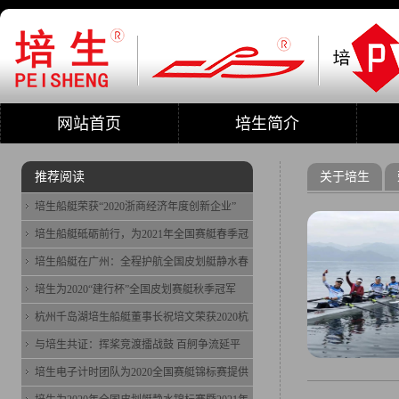
网站首页
培生简介
推荐阅读
关于培生
培生船艇荣获“2020浙商经济年度创新企业”
培生船艇砥砺前行，为2021年全国赛艇春季冠
培生船艇在广州：全程护航全国皮划艇静水春
培生为2020“建行杯”全国皮划赛艇秋季冠军
杭州千岛湖培生船艇董事长祝培文荣获2020杭
与培生共证：挥桨竞渡擂战鼓 百舸争流延平
培生电子计时团队为2020全国赛艇锦标赛提供