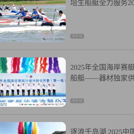
培生船艇全力服务2
海外站
2025年全国海岸
船艇——器材独家
海外站
逐浪千岛湖 202