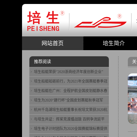
网站首页
培生简介
推荐阅读
关
培生船艇荣获“2020浙商经济年度创新企业”
培生船艇砥砺前行，为2021年全国赛艇春季冠
培生船艇在广州：全程护航全国皮划艇静水春
培生为2020“建行杯”全国皮划赛艇秋季冠军
杭州千岛湖培生船艇董事长祝培文荣获2020杭
与培生共证：挥桨竞渡擂战鼓 百舸争流延平
培生电子计时团队为2020全国赛艇锦标赛提供