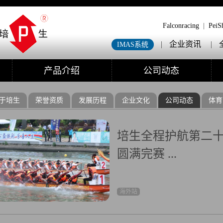
Falconracing
|
PeiS
|
企业资讯
|
IMAS系统
产品介绍
公司动态
于培生
荣誉资质
发展历程
企业文化
公司动态
体育
培生全程护航第二
圆满完赛 ...
海外站