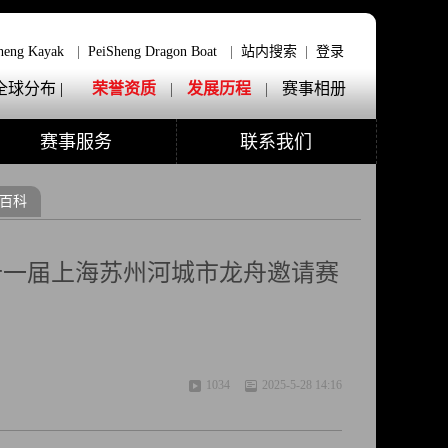
heng Kayak
|
PeiSheng Dragon Boat
|
站内搜索
|
登录
全球分布 |
荣誉资质
|
发展历程
|
赛事相册
赛事服务
联系我们
百科
十一届上海苏州河城市龙舟邀请赛
1034
2025-5-28 14:16