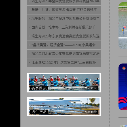
培生为2020年全国皮划艇静水锦标赛暨2021年
与培生共证：挥桨竞渡擂战鼓 百舸争流延平
培生服务：2020年纪念中国龙舟公开赛10周年
国内首创！培生杯 · 上海划然赛艇俱乐部千
培生为2020年东京奥运会赛艇皮划艇国家队选
“备战奥运，迎接全运”——2020东京奥运会
2020年河北省青少年赛艇皮划艇锦标赛指定培
江南造船155周年厂庆暨第二届“江南看舰杯