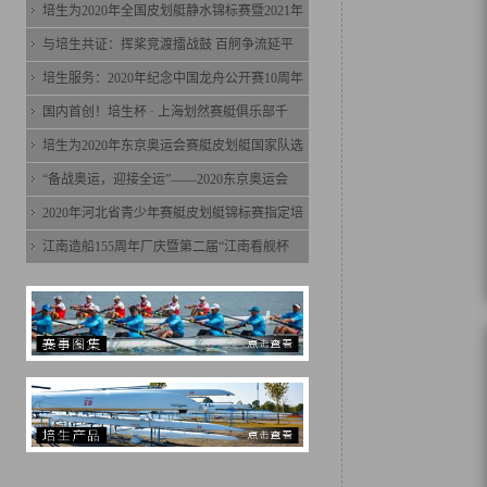
培生为2020年全国皮划艇静水锦标赛暨2021年
与培生共证：挥桨竞渡擂战鼓 百舸争流延平
培生服务：2020年纪念中国龙舟公开赛10周年
国内首创！培生杯 · 上海划然赛艇俱乐部千
培生为2020年东京奥运会赛艇皮划艇国家队选
“备战奥运，迎接全运”——2020东京奥运会
2020年河北省青少年赛艇皮划艇锦标赛指定培
江南造船155周年厂庆暨第二届“江南看舰杯