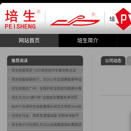
网站首页
培生简介
推荐阅读
公司动态
培生船艇荣获“2020浙商经济年度创新企业”
培生船艇砥砺前行，为2021年全国赛艇春季冠
培生船艇在广州：全程护航全国皮划艇静水春
培生为2020“建行杯”全国皮划赛艇秋季冠军
杭州千岛湖培生船艇董事长祝培文荣获2020杭
与培生共证：挥桨竞渡擂战鼓 百舸争流延平
培生电子计时团队为2020全国赛艇锦标赛提供