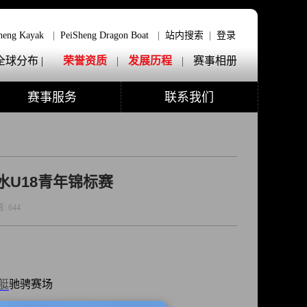
heng Kayak
|
PeiSheng Dragon Boat
|
站内搜索
|
登录
全球分布 |
荣誉资质
|
发展历程
|
赛事相册
赛事服务
联系我们
水U18青年锦标赛
看:
644
艇
驰骋赛场