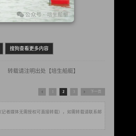
搜狗查看更多内容
载请注明出处【
培生船艇
】
1
2
3
下一页
（记者媒体无需授权可直接转载），如需转载请联系邮