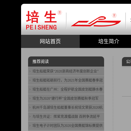
网站首页
培生简介
推荐阅读
公
培生船艇荣获“2020浙商经济年度创新企业”
培生船艇砥砺前行，为2021年全国赛艇春季冠
培生船艇在广州：全程护航全国皮划艇静水春
培生为2020“建行杯”全国皮划赛艇秋季冠军
杭州千岛湖培生船艇董事长祝培文荣获2020杭
与培生共证：挥桨竞渡擂战鼓 百舸争流延平
培生电子计时团队为2020全国赛艇锦标赛提供