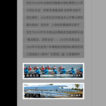
培生为2020年全国皮划艇静水锦标赛暨2021年
与培生共证：挥桨竞渡擂战鼓 百舸争流延平
培生服务：2020年纪念中国龙舟公开赛10周年
国内首创！培生杯 · 上海划然赛艇俱乐部千
培生为2020年东京奥运会赛艇皮划艇国家队选
“备战奥运，迎接全运”——2020东京奥运会
2020年河北省青少年赛艇皮划艇锦标赛指定培
江南造船155周年厂庆暨第二届“江南看舰杯