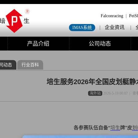
Falconracing
|
PeiS
|
企业资讯
|
IMAS系统
产品介绍
公司动态
司动态
行业百科
培生服务2026年全国皮划艇静
海外站
2026-5-18 00:07
|
查
各参赛队伍自备“
培生
牌”皮
划