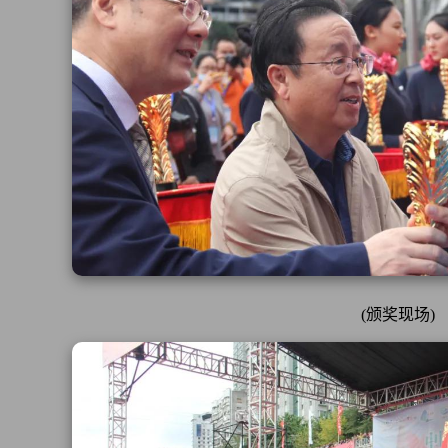
(颁奖现场)