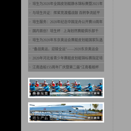
培生为2020年全国皮划艇静水锦标赛暨2021年
与培生共证：挥桨竞渡擂战鼓 百舸争流延平
培生服务：2020年纪念中国龙舟公开赛10周年
国内首创！培生杯 · 上海划然赛艇俱乐部千
培生为2020年东京奥运会赛艇皮划艇国家队选
“备战奥运，迎接全运”——2020东京奥运会
2020年河北省青少年赛艇皮划艇锦标赛指定培
江南造船155周年厂庆暨第二届“江南看舰杯