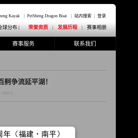
heng Kayak
|
PeiSheng Dragon Boat
|
站内搜索
|
登录
全球分布 |
荣誉资质
|
发展历程
|
赛事相册
赛事服务
联系我们
百舸争流延平湖！
:
565875