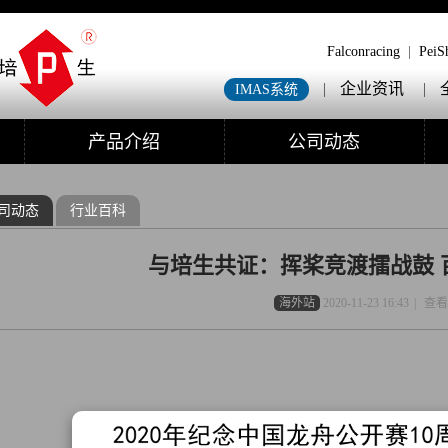
Falconracing
|
PeiS
|
企业资讯
|
IMAS系统
产品介绍
公司动态
司动态
行业百科
与培生共证：挥桨竞渡擂战鼓 
海外站
2020-11-23 16:43
|
查看