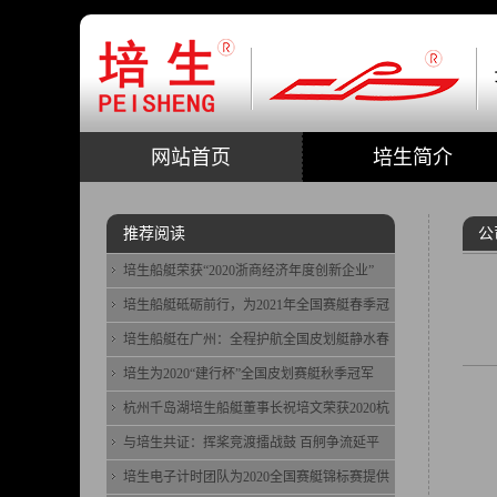
网站首页
培生简介
推荐阅读
公
培生船艇荣获“2020浙商经济年度创新企业”
培生船艇砥砺前行，为2021年全国赛艇春季冠
培生船艇在广州：全程护航全国皮划艇静水春
培生为2020“建行杯”全国皮划赛艇秋季冠军
杭州千岛湖培生船艇董事长祝培文荣获2020杭
与培生共证：挥桨竞渡擂战鼓 百舸争流延平
培生电子计时团队为2020全国赛艇锦标赛提供