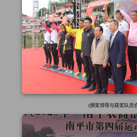
(颁奖领导与获奖队员