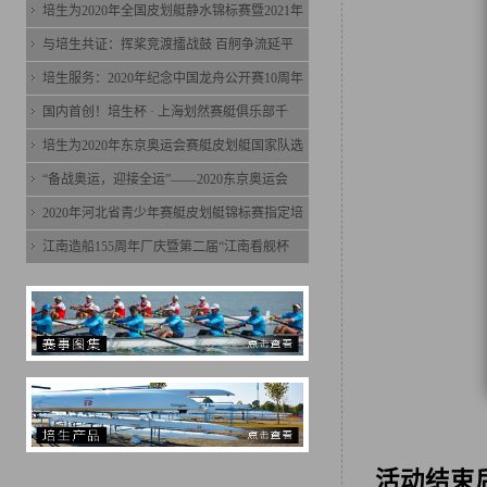
培生为2020年全国皮划艇静水锦标赛暨2021年
与培生共证：挥桨竞渡擂战鼓 百舸争流延平
培生服务：2020年纪念中国龙舟公开赛10周年
国内首创！培生杯 · 上海划然赛艇俱乐部千
培生为2020年东京奥运会赛艇皮划艇国家队选
“备战奥运，迎接全运”——2020东京奥运会
2020年河北省青少年赛艇皮划艇锦标赛指定培
江南造船155周年厂庆暨第二届“江南看舰杯
活动结束