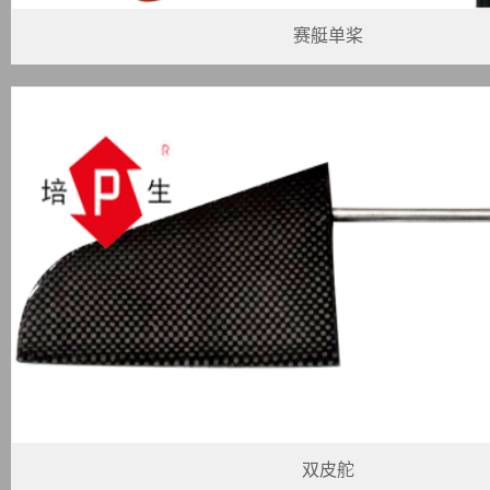
赛艇单桨
双皮舵