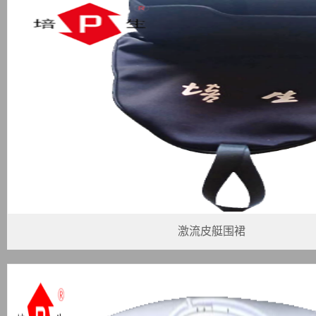
激流皮艇围裙