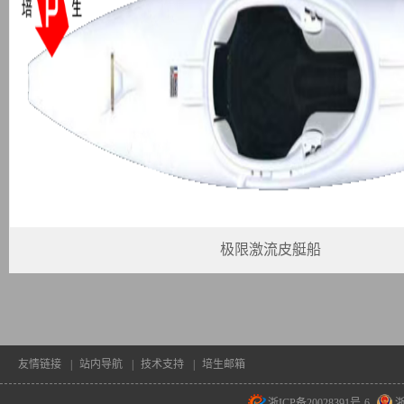
极限激流皮艇船
友情链接
|
站内导航
|
技术支持
|
培生邮箱
浙ICP备20028391号-6
浙